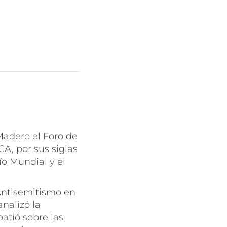
Madero el Foro de
A, por sus siglas
ío Mundial y el
 Antisemitismo en
nalizó la
atió sobre las