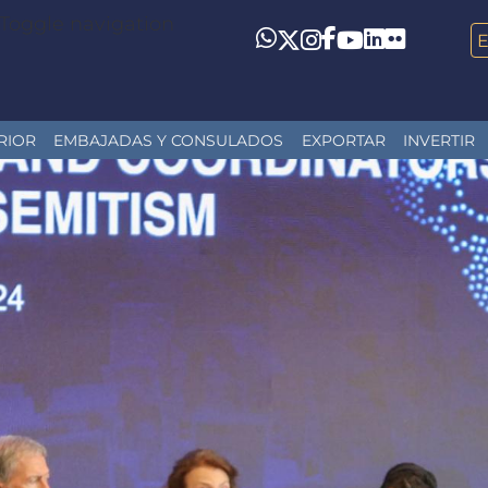
Toggle navigation
LinkedIn
Flickr
Whatsapp
Twitter
Instagram
Facebook
YouTube
RIOR
EMBAJADAS Y CONSULADOS
EXPORTAR
INVERTIR