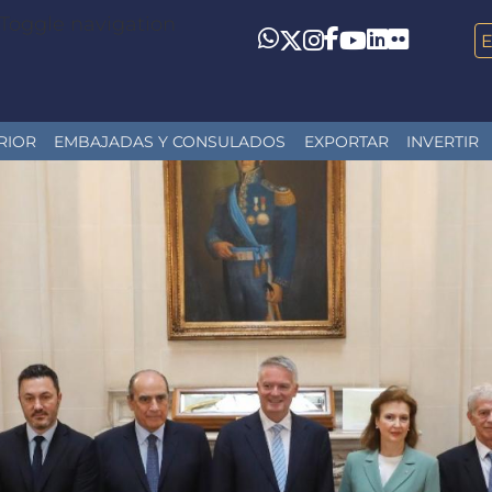
Toggle navigation
LinkedIn
Flickr
Whatsapp
Twitter
Instagram
Facebook
YouTube
RIOR
EMBAJADAS Y CONSULADOS
EXPORTAR
INVERTIR