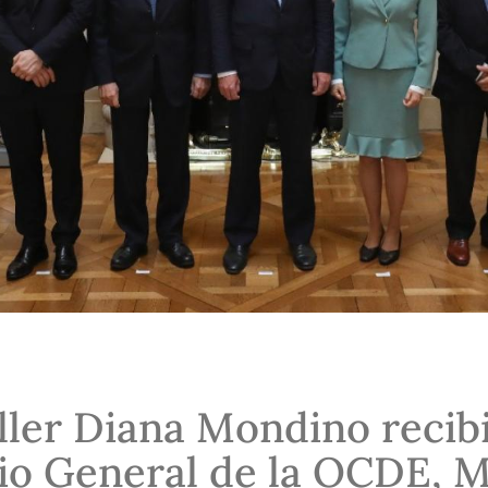
ller Diana Mondino recibi
io General de la OCDE, M