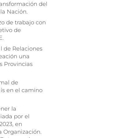
ransformación del
 la Nación.
o de trabajo con
etivo de
E.
l de Relaciones
reación una
s Provincias
rmal de
ís en el camino
ner la
iada por el
 2023, en
a Organización.