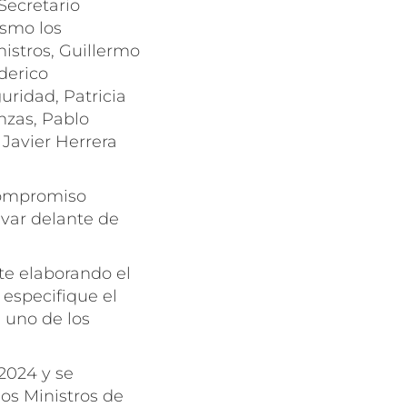
 Secretario
ismo los
nistros, Guillermo
derico
uridad, Patricia
anzas, Pablo
 Javier Herrera
 compromiso
evar delante de
te elaborando el
 especifique el
a uno de los
2024 y se
os Ministros de