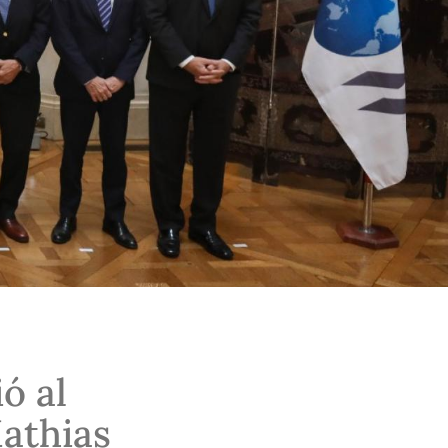
ó al
athias