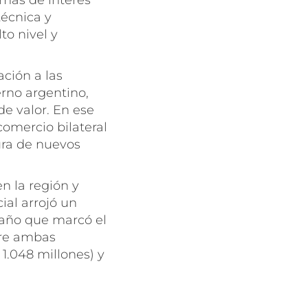
emas de interés
técnica y
to nivel y
ación a las
rno argentino,
de valor. En ese
comercio bilateral
ura de nuevos
n la región y
ial arrojó un
, año que marcó el
tre ambas
1.048 millones) y