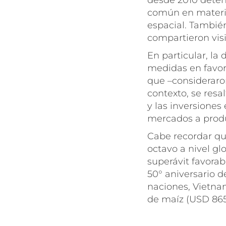
desde 2010 deten
común en materia
espacial. También
compartieron visi
En particular, la
medidas en favor
que –consideraron
contexto, se resa
y las inversiones
mercados a produ
Cabe recordar que
octavo a nivel gl
superávit favorab
50° aniversario 
naciones, Vietna
de maíz (USD 865