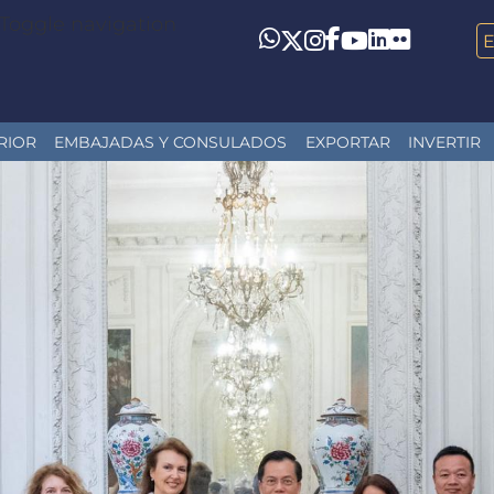
Toggle navigation
LinkedIn
Flickr
Whatsapp
Twitter
Instagram
Facebook
YouTube
RIOR
EMBAJADAS Y CONSULADOS
EXPORTAR
INVERTIR