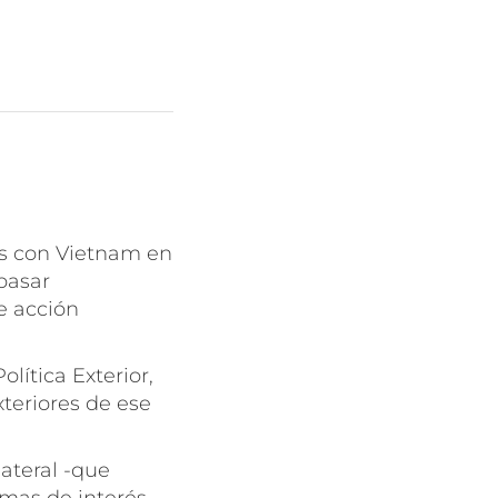
as con Vietnam
en
pasar
e acción
lítica Exterior,
xteriores de ese
lateral -que