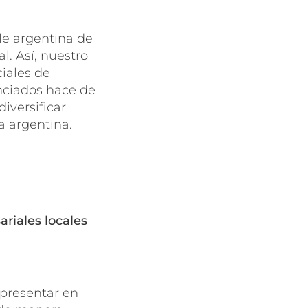
le argentina de
l. Así, nuestro
iales de
nciados hace de
iversificar
a argentina.
riales locales
 presentar en