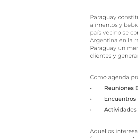
Paraguay constitu
alimentos y bebid
país vecino se co
Argentina en la 
Paraguay un merca
clientes y genera
Como agenda preli
•
Reuniones B
• Encuentros ins
• Actividades d
Aquellos interes