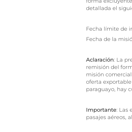
forma excluyent
detallada el sigu
Fecha límite de i
Fecha de la misió
Aclaración
: La p
remisión del form
misión comercial,
oferta exportabl
paraguayo, hay c
Importante
: Las
pasajes aéreos, a