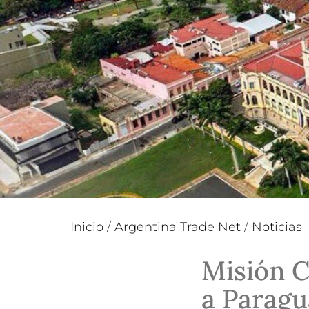
Inicio
/
Argentina Trade Net
/
Noticias
Misión C
a Paragu