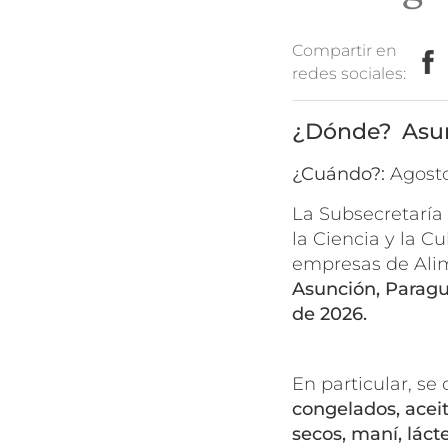
Compartir en
redes sociales:
Asu
¿Cuándo?:
agost
La Subsecretaría 
la Ciencia y la 
empresas de Alim
Asunción, Paragua
de 2026.
En particular, se
congelados, aceit
secos, maní, láct