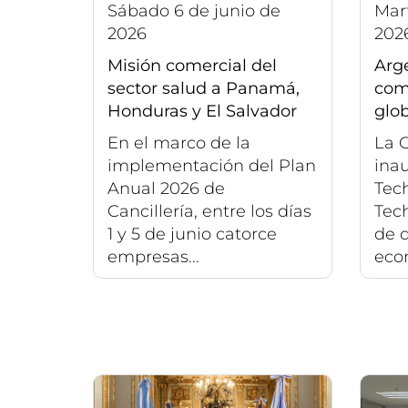
sábado 6 de junio de
martes 2 de junio de
2026
202
Misión comercial del
Arge
sector salud a Panamá,
com
Honduras y El Salvador
glo
En el marco de la
La C
implementación del Plan
ina
Anual 2026 de
Tec
Cancillería, entre los días
Tech
1 y 5 de junio catorce
de 
empresas...
econ