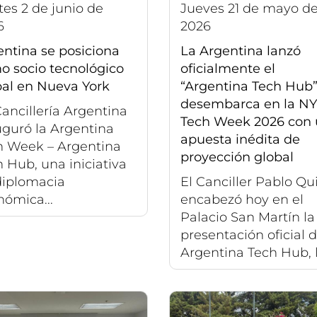
jueves 21 de mayo de
6
2026
ntina se posiciona
La Argentina lanzó
o socio tecnológico
oficialmente el
bal en Nueva York
“Argentina Tech Hub”
desembarca en la NY
ancillería Argentina
Tech Week 2026 con
uguró la Argentina
apuesta inédita de
h Week – Argentina
proyección global
 Hub, una iniciativa
diplomacia
El Canciller Pablo Qu
ómica...
encabezó hoy en el
Palacio San Martín la
presentación oficial d
Argentina Tech Hub, la