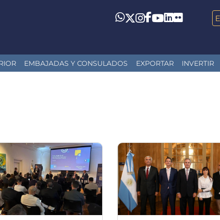
LinkedIn
Flickr
Whatsapp
Twitter
Instagram
Facebook
YouTube
RIOR
EMBAJADAS Y CONSULADOS
EXPORTAR
INVERTIR