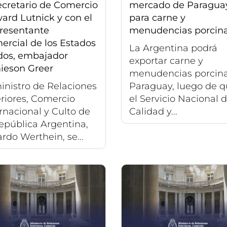
ecretario de Comercio
mercado de Paragua
ard Lutnick y con el
para carne y
resentante
menudencias porcin
ercial de los Estados
La Argentina podrá
dos, embajador
exportar carne y
ieson Greer
menudencias porcina
inistro de Relaciones
Paraguay, luego de 
riores, Comercio
el Servicio Nacional 
rnacional y Culto de
Calidad y...
epública Argentina,
rdo Werthein, se...