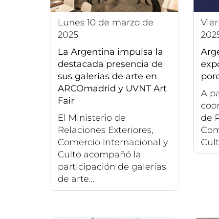
lunes 10 de marzo de
viernes 10 de enero de
2025
202
La Argentina impulsa la
Arg
destacada presencia de
expo
sus galerías de arte en
porc
ARCOmadrid y UVNT Art
A pa
Fair
coor
El Ministerio de
de R
Relaciones Exteriores,
Com
Comercio Internacional y
Culto
Culto acompañó la
participación de galerías
de arte...