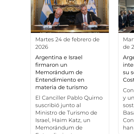
martes 24 de febrero de
martes 2 de septiembre
2026
de 
Argentina e Israel
Arg
firmaron un
inte
Memorándum de
su s
Entendimiento en
Cos
materia de turismo
Con
El Canciller Pablo Quirno
y u
suscribió junto al
sost
Ministro de Turismo de
Bas
Israel, Haim Katz, un
Con
Memorándum de
han 