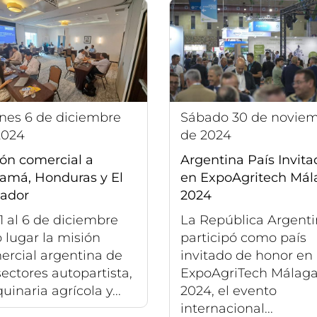
sábado 30 de noviembre
2024
de 2024
ión comercial a
Argentina País Invita
amá, Honduras y El
en ExpoAgritech Mál
vador
2024
1 al 6 de diciembre
La República Argent
 lugar la misión
participó como país
ercial argentina de
invitado de honor en 
sectores autopartista,
ExpoAgriTech Málag
inaria agrícola y...
2024, el evento
internacional...