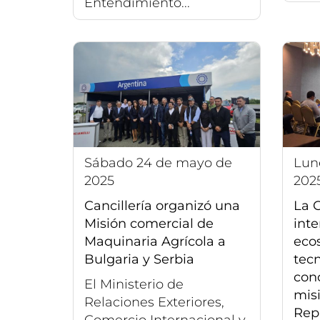
Entendimiento...
sábado 24 de mayo de
lunes 12 de mayo de
2025
202
Cancillería organizó una
La C
Misión comercial de
inte
Maquinaria Agrícola a
eco
Bulgaria y Serbia
tecn
con
El Ministerio de
mis
Relaciones Exteriores,
Rep
Comercio Internacional y