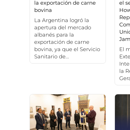
la exportación de carne
el s
bovina
How
Rep
La Argentina logró la
Com
apertura del mercado
Uni
albanés para la
Jam
exportación de carne
bovina, ya que el Servicio
El m
Sanitario de...
Exte
Inte
la R
Gera