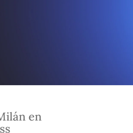
Milán en
ss