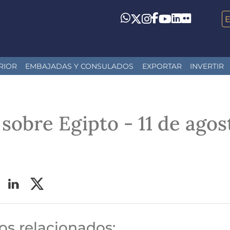
LinkedIn
Flickr
Whatsapp
Twitter
Instagram
Facebook
YouTube
RIOR
EMBAJADAS Y CONSULADOS
EXPORTAR
INVERTIR
sobre Egipto - 11 de agos
s relacionados: