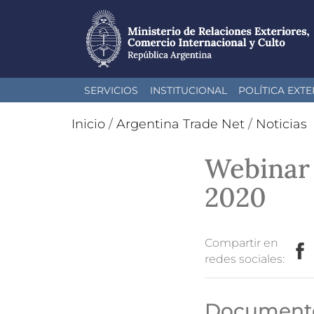
Pasar
SERVICIOS
INSTITUCIONAL
POLÍTICA EXTE
al
contenido
Inicio
/
Argentina Trade Net
/
Noticias
principal
Webinar 
2020
Compartir en
redes sociales:
Documento