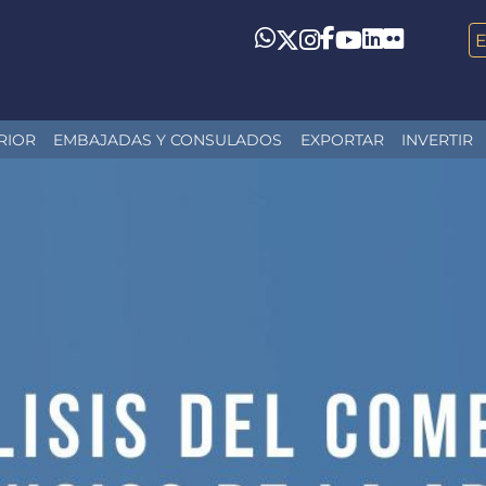
LinkedIn
Flickr
Whatsapp
Twitter
Instagram
Facebook
YouTube
RIOR
EMBAJADAS Y CONSULADOS
EXPORTAR
INVERTIR