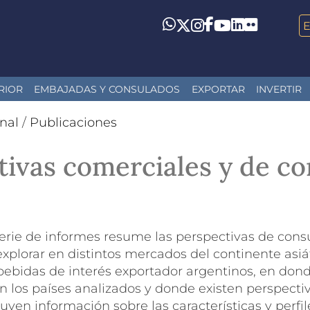
LinkedIn
Flickr
Whatsapp
Twitter
Instagram
Facebook
YouTube
RIOR
EMBAJADAS Y CONSULADOS
EXPORTAR
INVERTIR
nal
/
Publicaciones
ctivas comerciales y de 
erie de informes resume las perspectivas de con
 explorar en distintos mercados del continente asi
 bebidas de interés exportador argentinos, en d
n los países analizados y donde existen perspecti
luyen información sobre las características y perfi