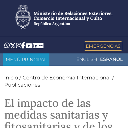
Pasar
al
contenido
principal
LinkedIn
Flickr
Whatsapp
Twitter
Instagram
Facebook
YouTube
EMERGENCIAS
MENÚ PRINCIPAL
ENGLISH
ESPAÑOL
Inicio
/
Centro de Economía Internacional
/
Publicaciones
El impacto de las
medidas sanitarias y
fitosanitarias y de los