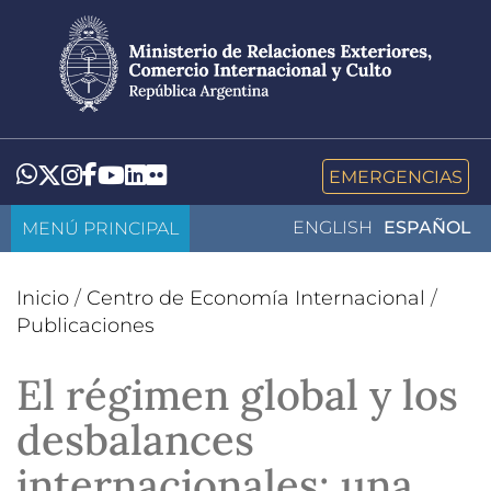
Pasar
al
contenido
principal
LinkedIn
Flickr
Whatsapp
Twitter
Instagram
Facebook
YouTube
EMERGENCIAS
MENÚ PRINCIPAL
ENGLISH
ESPAÑOL
Inicio
/
Centro de Economía Internacional
/
Publicaciones
El régimen global y los
desbalances
internacionales: una