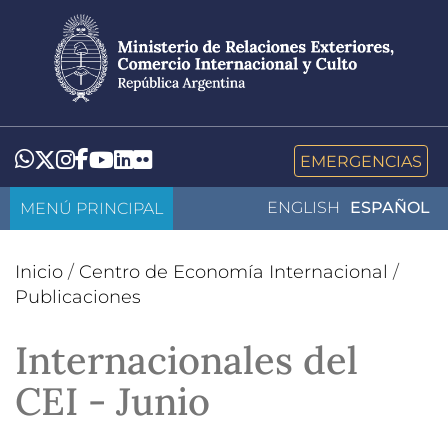
Pasar
al
contenido
principal
LinkedIn
Flickr
Whatsapp
Twitter
Instagram
Facebook
YouTube
EMERGENCIAS
MENÚ PRINCIPAL
ENGLISH
ESPAÑOL
Inicio
/
Centro de Economía Internacional
/
Publicaciones
Internacionales del
CEI - Junio