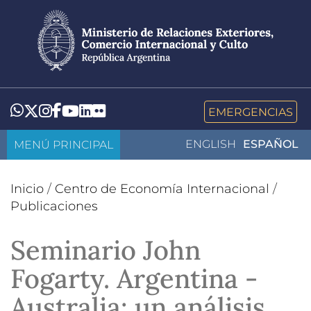
Pasar
al
contenido
principal
LinkedIn
Flickr
Whatsapp
Twitter
Instagram
Facebook
YouTube
EMERGENCIAS
MENÚ PRINCIPAL
ENGLISH
ESPAÑOL
Inicio
/
Centro de Economía Internacional
/
Publicaciones
Seminario John
Fogarty. Argentina -
Australia: un análisis