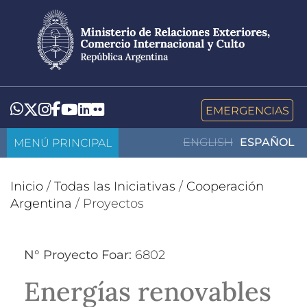
Pasar
al
contenido
principal
LinkedIn
Flickr
Whatsapp
Twitter
Instagram
Facebook
YouTube
EMERGENCIAS
MENÚ PRINCIPAL
ENGLISH
ESPAÑOL
Inicio
/
Todas las Iniciativas
/
Cooperación
Argentina
/
Proyectos
N° Proyecto Foar:
6802
Energías renovables