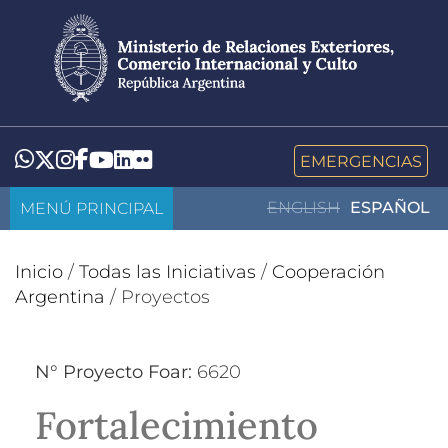
Pasar
al
contenido
principal
LinkedIn
Flickr
Whatsapp
Twitter
Instagram
Facebook
YouTube
EMERGENCIAS
MENÚ PRINCIPAL
ENGLISH
ESPAÑOL
Inicio
/
Todas las Iniciativas
/
Cooperación
Argentina
/
Proyectos
N° Proyecto Foar:
6620
Fortalecimiento