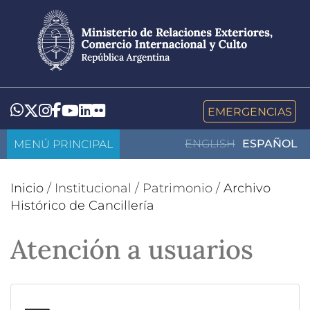
Pasar
al
contenido
principal
LinkedIn
Flickr
Whatsapp
Twitter
Instagram
Facebook
YouTube
EMERGENCIAS
MENÚ PRINCIPAL
ENGLISH
ESPAÑOL
Inicio
/
Institucional
/
Patrimonio
/
Archivo
Histórico de Cancillería
Atención a usuarios