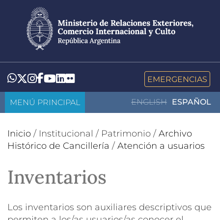
Pasar
al
contenido
principal
LinkedIn
Flickr
Whatsapp
Twitter
Instagram
Facebook
YouTube
EMERGENCIAS
MENÚ PRINCIPAL
ENGLISH
ESPAÑOL
Inicio
/
Institucional
/
Patrimonio
/
Archivo
Histórico de Cancillería
/
Atención a usuarios
Inventarios
Los inventarios son auxiliares descriptivos que
permiten a los/as usuarios/as conocer el