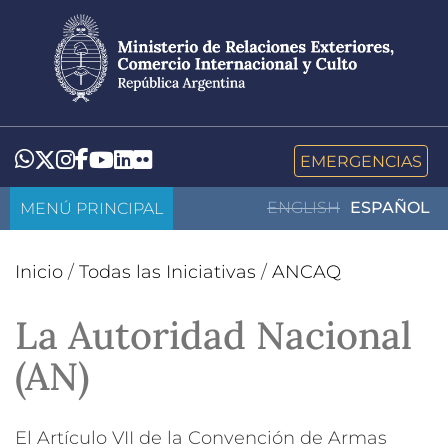
Pasar
al
contenido
principal
LinkedIn
Flickr
Whatsapp
Twitter
Instagram
Facebook
YouTube
EMERGENCIAS
MENÚ PRINCIPAL
ENGLISH
ESPAÑOL
Inicio
/
Todas las Iniciativas
/
ANCAQ
La Autoridad Nacional
(AN)
El Artículo VII de la Convención de Armas