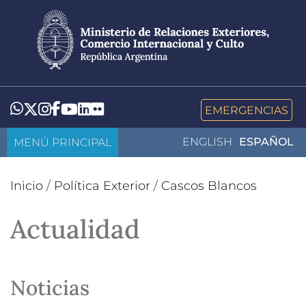
Pasar
al
contenido
principal
LinkedIn
Flickr
Whatsapp
Twitter
Instagram
Facebook
YouTube
EMERGENCIAS
MENÚ PRINCIPAL
ENGLISH
ESPAÑOL
Inicio
/
Política Exterior
/
Cascos Blancos
Actualidad
Noticias