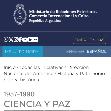
Pasar
al
contenido
principal
LinkedIn
Flickr
Whatsapp
Twitter
Instagram
Facebook
YouTube
EMERGENCIAS
MENÚ PRINCIPAL
ENGLISH
ESPAÑOL
Inicio
/
Todas las Iniciativas
/
Dirección
Nacional del Antártico
/
Historia y Patrimonio
/
Línea histórica
1957-1990
CIENCIA Y PAZ