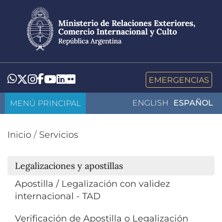
Pasar
al
contenido
principal
LinkedIn
Flickr
Whatsapp
Twitter
Instagram
Facebook
YouTube
EMERGENCIAS
MENÚ PRINCIPAL
ENGLISH
ESPAÑOL
Inicio
/
Servicios
Legalizaciones y apostillas
Apostilla / Legalización con validez
internacional - TAD
Verificación de Apostilla o Legalización