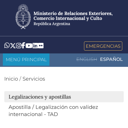
Pasar
al
contenido
principal
LinkedIn
Flickr
Whatsapp
Twitter
Instagram
Facebook
YouTube
EMERGENCIAS
MENÚ PRINCIPAL
ENGLISH
ESPAÑOL
Inicio
/
Servicios
Legalizaciones y apostillas
Apostilla / Legalización con validez
internacional - TAD