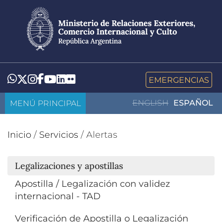
Pasar
al
contenido
principal
LinkedIn
Flickr
Whatsapp
Twitter
Instagram
Facebook
YouTube
EMERGENCIAS
MENÚ PRINCIPAL
ENGLISH
ESPAÑOL
Inicio
/
Servicios
/
Alertas
Legalizaciones y apostillas
Apostilla / Legalización con validez
internacional - TAD
Verificación de Apostilla o Legalización