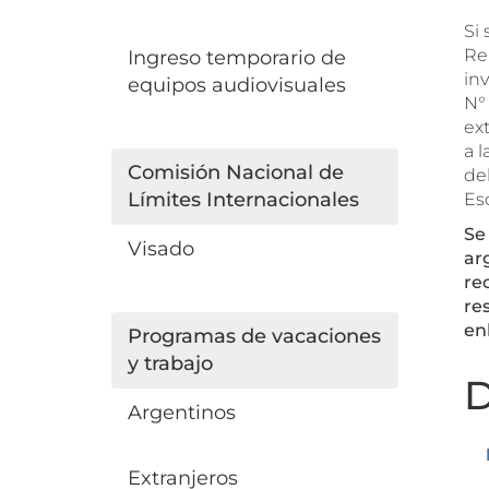
Si 
Re
Ingreso temporario de
in
equipos audiovisuales
N°
ext
a l
Comisión Nacional de
deb
Límites Internacionales
Es
Se
Visado
ar
re
re
en
Programas de vacaciones
y trabajo
D
Argentinos
Extranjeros