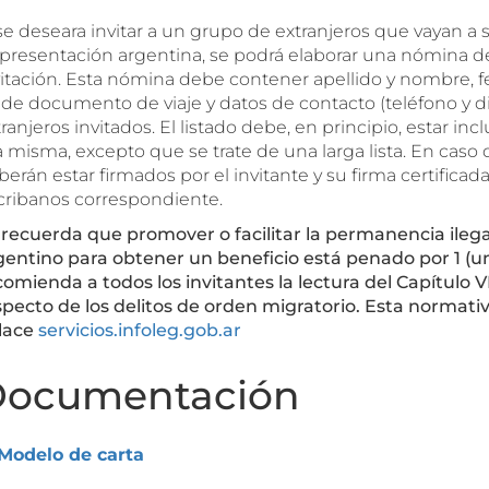
se deseara invitar a un grupo de extranjeros que vayan a s
presentación argentina, se podrá elaborar una nómina de lo
vitación. Esta nómina debe contener apellido y nombre, f
 de documento de viaje y datos de contacto (teléfono y di
ranjeros invitados. El listado debe, en principio, estar inc
a misma, excepto que se trate de una larga lista. En caso
erán estar firmados por el invitante y su firma certifica
cribanos correspondiente.
 recuerda que promover o facilitar la permanencia ilegal
gentino para obtener un beneficio está penado por 1 (uno)
comienda a todos los invitantes la lectura del Capítulo V
specto de los delitos de orden migratorio. Esta normati
lace
servicios.infoleg.gob.ar
ocumentación
Modelo de carta