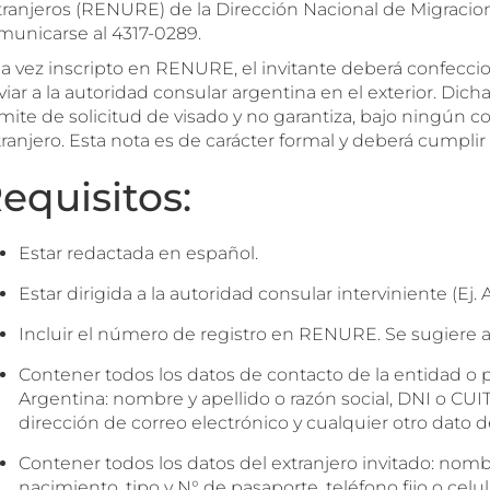
tranjeros (RENURE) de la Dirección Nacional de Migracion
municarse al 4317-0289.
a vez inscripto en RENURE, el invitante deberá confeccion
iar a la autoridad consular argentina en el exterior. Dicha 
mite de solicitud de visado y no garantiza, bajo ningún c
ranjero. Esta nota es de carácter formal y deberá cumplir 
equisitos:
Estar redactada en español.
Estar dirigida a la autoridad consular interviniente (Ej. 
Incluir el número de registro en RENURE. Se sugiere ad
Contener todos los datos de contacto de la entidad o p
Argentina: nombre y apellido o razón social, DNI o CUIT, 
dirección de correo electrónico y cualquier otro dato d
Contener todos los datos del extranjero invitado: nombr
nacimiento, tipo y N° de pasaporte, teléfono fijo o celul