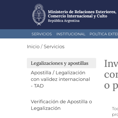
Pasar
SERVICIOS
INSTITUCIONAL
POLÍTICA EXTE
al
contenido
Inicio
/
Servicios
principal
Inv
Legalizaciones y apostillas
con
Apostilla / Legalización
con validez internacional
o 
- TAD
Verificación de Apostilla o
Legalización
Tod
pr