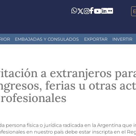
LinkedIn
Flickr
Whatsapp
Twitter
Instagram
Facebook
YouTube
RIOR
EMBAJADAS Y CONSULADOS
EXPORTAR
INVERTIR
itación a extranjeros par
gresos, ferias u otras ac
profesionales
a persona física o jurídica radicada en la Argentina que in
ofesionales en nuestro país debe estar inscripta en el R