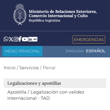
Pasar
al
contenido
principal
LinkedIn
Flickr
Whatsapp
Twitter
Instagram
Facebook
YouTube
EMERGENCIAS
MENÚ PRINCIPAL
ENGLISH
ESPAÑOL
Inicio
/
Servicios
/
Penal
Legalizaciones y apostillas
Apostilla / Legalización con validez
internacional - TAD