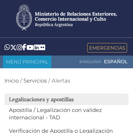
Pasar
al
contenido
principal
LinkedIn
Flickr
Whatsapp
Twitter
Instagram
Facebook
YouTube
EMERGENCIAS
MENÚ PRINCIPAL
ENGLISH
ESPAÑOL
Inicio
/
Servicios
/
Alertas
Legalizaciones y apostillas
Apostilla / Legalización con validez
internacional - TAD
Verificación de Apostilla o Legalización