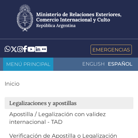
Pasar
al
contenido
principal
LinkedIn
Flickr
Whatsapp
Twitter
Instagram
Facebook
YouTube
EMERGENCIAS
MENÚ PRINCIPAL
ENGLISH
ESPAÑOL
Inicio
Legalizaciones y apostillas
Apostilla / Legalización con validez
internacional - TAD
Verificación de Apostilla o Legalización