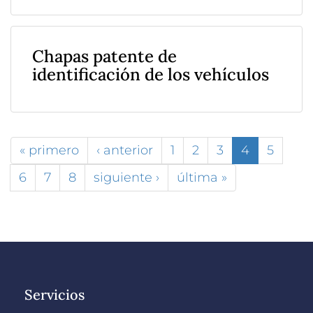
Chapas patente de
identificación de los vehículos
« primero
‹ anterior
1
2
3
4
5
6
7
8
siguiente ›
última »
Servicios